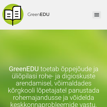
GreenEDU
toetab õppejõude ja
üliõpilasi rohe- ja digioskuste
arendamisel, võimaldades
kõrgkooli lõpetajatel panustada
rohemajandusse ja võidelda
keskkonnaprobleemide vastu.