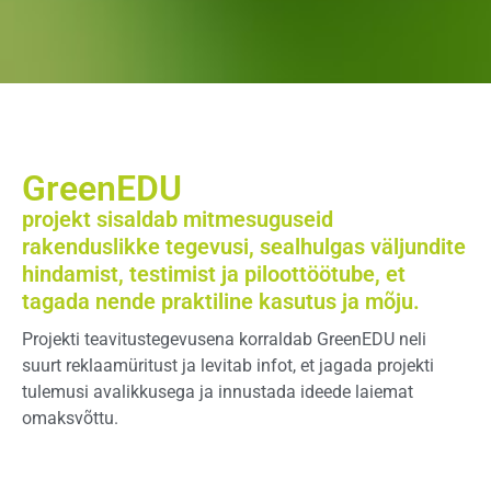
GreenEDU
projekt sisaldab mitmesuguseid
rakenduslikke tegevusi, sealhulgas väljundite
hindamist, testimist ja piloottöötube, et
tagada nende praktiline kasutus ja mõju.
Projekti teavitustegevusena korraldab GreenEDU neli
suurt reklaamüritust ja levitab infot, et jagada projekti
tulemusi avalikkusega ja innustada ideede laiemat
omaksvõttu.
Loe edasi