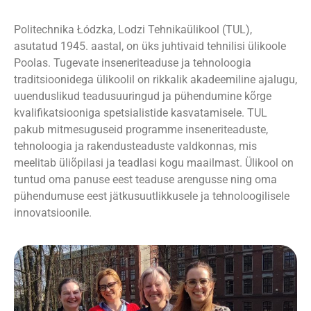
Politechnika Łódzka, Lodzi Tehnikaülikool (TUL),
asutatud 1945. aastal, on üks juhtivaid tehnilisi ülikoole
Poolas. Tugevate inseneriteaduse ja tehnoloogia
traditsioonidega ülikoolil on rikkalik akadeemiline ajalugu,
uuenduslikud teadusuuringud ja pühendumine kõrge
kvalifikatsiooniga spetsialistide kasvatamisele. TUL
pakub mitmesuguseid programme inseneriteaduste,
tehnoloogia ja rakendusteaduste valdkonnas, mis
meelitab üliõpilasi ja teadlasi kogu maailmast. Ülikool on
tuntud oma panuse eest teaduse arengusse ning oma
pühendumuse eest jätkusuutlikkusele ja tehnoloogilisele
innovatsioonile.