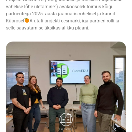
vahelise lõhe ületamine") avakoosolek toimus kõigi
partneritega 2025. aasta jaanuaris rohelisel ja kaunil
Küprosel
Arutati projekti eesmärki, iga partneri rolli ja
selle saavutamise üksikasjalikku plaani.