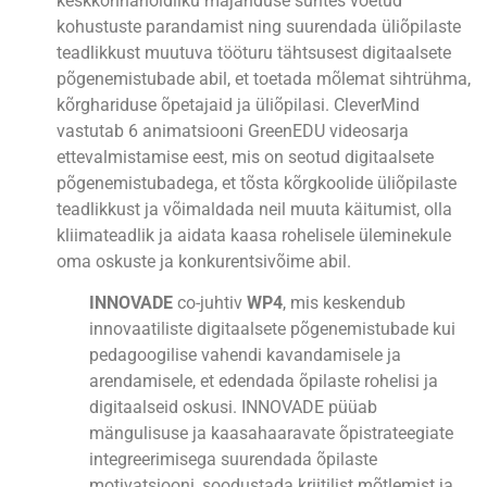
keskkonnahoidliku majanduse suhtes võetud
kohustuste parandamist ning suurendada üliõpilaste
teadlikkust muutuva tööturu tähtsusest digitaalsete
põgenemistubade abil, et toetada mõlemat sihtrühma,
kõrghariduse õpetajaid ja üliõpilasi. CleverMind
vastutab 6 animatsiooni GreenEDU videosarja
ettevalmistamise eest, mis on seotud digitaalsete
põgenemistubadega, et tõsta kõrgkoolide üliõpilaste
teadlikkust ja võimaldada neil muuta käitumist, olla
kliimateadlik ja aidata kaasa rohelisele üleminekule
oma oskuste ja konkurentsivõime abil.
INNOVADE
co-juhtiv
WP4
, mis keskendub
innovaatiliste digitaalsete põgenemistubade kui
pedagoogilise vahendi kavandamisele ja
arendamisele, et edendada õpilaste rohelisi ja
digitaalseid oskusi. INNOVADE püüab
mängulisuse ja kaasahaaravate õpistrateegiate
integreerimisega suurendada õpilaste
motivatsiooni, soodustada kriitilist mõtlemist ja