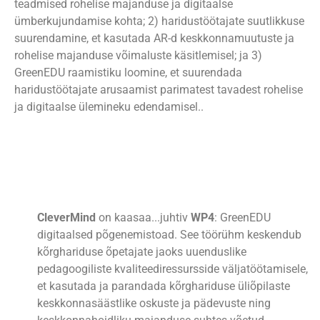
teadmised rohelise majanduse ja digitaalse
ümberkujundamise kohta; 2) haridustöötajate suutlikkuse
suurendamine, et kasutada AR-d keskkonnamuutuste ja
rohelise majanduse võimaluste käsitlemisel; ja 3)
GreenEDU raamistiku loomine, et suurendada
haridustöötajate arusaamist parimatest tavadest rohelise
ja digitaalse ülemineku edendamisel.
.
CleverMind
on kaasaa...juhtiv
WP4
: GreenEDU
digitaalsed põgenemistoad. See töörühm keskendub
kõrghariduse õpetajate jaoks uuenduslike
pedagoogiliste kvaliteediressursside väljatöötamisele,
et kasutada ja parandada kõrghariduse üliõpilaste
keskkonnasäästlike oskuste ja pädevuste ning