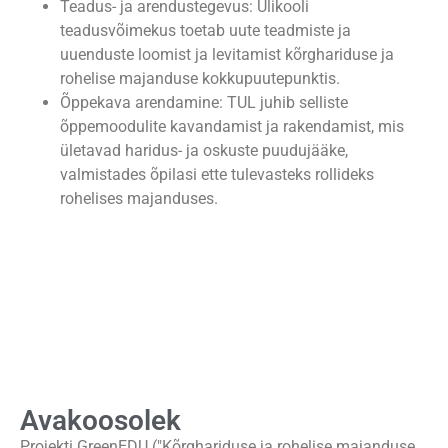
Teadus- ja arendustegevus: Ülikooli
teadusvõimekus toetab uute teadmiste ja
uuenduste loomist ja levitamist kõrghariduse ja
rohelise majanduse kokkupuutepunktis.
Õppekava arendamine: TUL juhib selliste
õppemoodulite kavandamist ja rakendamist, mis
ületavad haridus- ja oskuste puudujääke,
valmistades õpilasi ette tulevasteks rollideks
rohelises majanduses.
Sündmuse tipphetked
Avakoosolek
Projekti GreenEDU ("Kõrghariduse ja rohelise majanduse