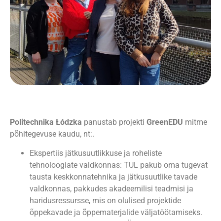
Politechnika Łódzka
panustab projekti
GreenEDU
mitme
põhitegevuse kaudu, nt:
.
Ekspertiis jätkusuutlikkuse ja roheliste
tehnoloogiate valdkonnas: TUL pakub oma tugevat
tausta keskkonnatehnika ja jätkusuutlike tavade
valdkonnas, pakkudes akadeemilisi teadmisi ja
haridusressursse, mis on olulised projektide
õppekavade ja õppematerjalide väljatöötamiseks.