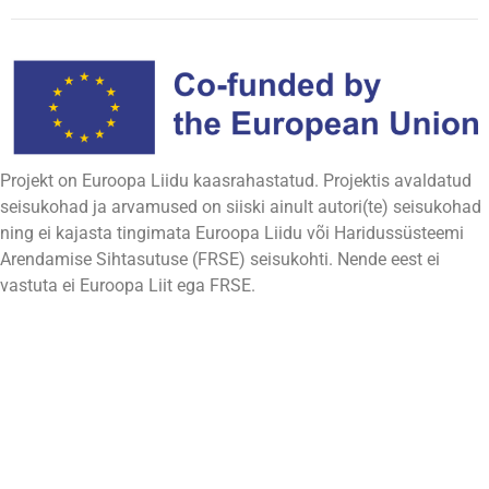
Projekt on Euroopa Liidu kaasrahastatud. Projektis avaldatud
seisukohad ja arvamused on siiski ainult autori(te) seisukohad
ning ei kajasta tingimata Euroopa Liidu või Haridussüsteemi
Arendamise Sihtasutuse (FRSE) seisukohti. Nende eest ei
vastuta ei Euroopa Liit ega FRSE.
Partnerid Spotlight
Politechnika Łódzka, Lodzi Tehnikaülikool (TUL)