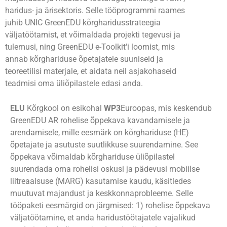
haridus- ja ärisektoris. Selle tööprogrammi raames
juhib UNIC GreenEDU kõrgharidusstrateegia
väljatöötamist, et võimaldada projekti tegevusi ja
tulemusi, ning GreenEDU e-Toolkit'i loomist, mis
annab kõrghariduse õpetajatele suuniseid ja
teoreetilisi materjale, et aidata neil asjakohaseid
teadmisi oma üliõpilastele edasi anda.
ELU
Kõrgkool on esikohal
WP3
Euroopas
, mis keskendub
GreenEDU AR rohelise õppekava kavandamisele ja
arendamisele, mille eesmärk on kõrghariduse (HE)
õpetajate ja asutuste suutlikkuse suurendamine. See
õppekava võimaldab kõrghariduse üliõpilastel
suurendada oma rohelisi oskusi ja pädevusi mobiilse
liitreaalsuse (MARG) kasutamise kaudu, käsitledes
muutuvat majandust ja keskkonnaprobleeme. Selle
tööpaketi eesmärgid on järgmised: 1) rohelise õppekava
väljatöötamine, et anda haridustöötajatele vajalikud