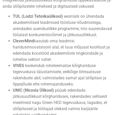
integreerida jätkusuutlikkus kõrghariduse õppekavadesse ja
anda üliõpilastele rohelised ja digitaalsed oskused.
TUL
(Lodzi Tehnikaülikool)
eesmärk on ühendada
akadeemilised teadmised tööstuse nõudmistega,
arendades uuenduslikke programme, mis suurendavad
tööalast konkurentsivõimet ja jätkusuutlikkust.
CleverMind
kasutab oma teadmisi
haridusinnovatsiooni alal, et luua mõjusat koolitust ja
edendada koostööd akadeemiliste ringkondade ja
rohelise sektori vahel.
VIVES
keskendub roheteemalise kõrghariduse
tegevuskava täiustamisele, eelkõige liitreaalsuse
rakenduste abil, valmistades samal ajal üliõpilasi ja
õppejõude ette rohemajanduseks.
UNIC
(Nicosia Ülikool)
püüab edendada
jätkusuutlikkust kõrghariduses, rakendades selliseid
meetmeid nagu Green HED tegevuskava, tagades, et
üliõpilased ja töötajad oleksid valmis karjäärile
rohelistes valdkondades.