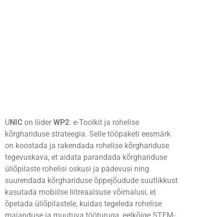
Tööpaketid
U
NIC
on liider
WP2
: e-Toolkit ja rohelise
kõrghariduse strateegia. Selle tööpaketi eesmärk
on koostada ja rakendada rohelise kõrghariduse
tegevuskava, et aidata parandada kõrghariduse
üliõpilaste rohelisi oskusi ja pädevusi ning
suurendada kõrghariduse õppejõudude suutlikkust
kasutada mobiilse liitreaalsuse võimalusi, et
õpetada üliõpilastele, kuidas tegeleda rohelise
majanduse ja muutuva tööturuga, eelkõige STEM-,