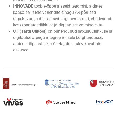
INNOVADE
toob e-õppe alaseid teadmisi, aidates
kaasa sellistele vahenditele nagu AR-põhised
õppekavad ja digitaalsed põgenemistoad, et edendada
keskkonnateadlikkust ja digitaalset valmisolekut.
UT
(Tartu Ülikool)
on pühendunud jätkusuutlikkuse ja
digitaalse arengu integreerimisele kõrgharidusse,
andes üliõpilastele ja õpetajatele tulevikuvalmis
oskused.