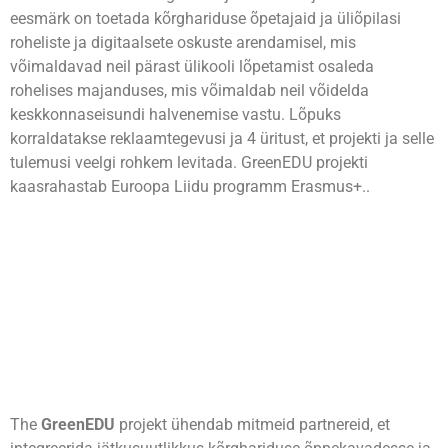
eesmärk on toetada kõrghariduse õpetajaid ja üliõpilasi
roheliste ja digitaalsete oskuste arendamisel, mis
võimaldavad neil pärast ülikooli lõpetamist osaleda
rohelises majanduses, mis võimaldab neil võidelda
keskkonnaseisundi halvenemise vastu. Lõpuks
korraldatakse reklaamtegevusi ja 4 üritust, et projekti ja selle
tulemusi veelgi rohkem levitada. GreenEDU projekti
kaasrahastab Euroopa Liidu programm Erasmus+.
.
Partnerid
The
GreenEDU
projekt ühendab mitmeid partnereid, et