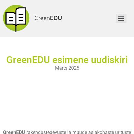
GreenEDU esimene uudiskiri
Märts 2025
Sissejuhatus
GreenEDU
rakendustegevuste ja muude asjakohaste ürituste