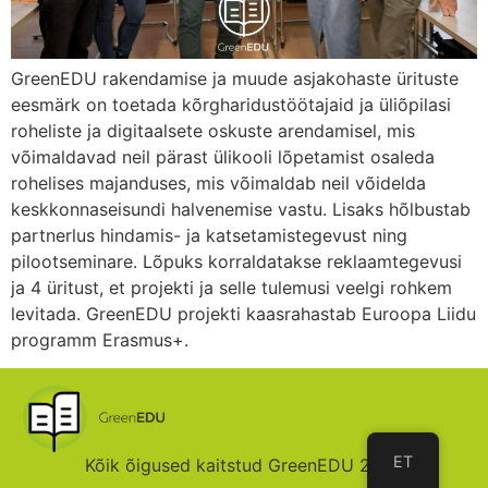
GreenEDU rakendamise ja muude asjakohaste ürituste
eesmärk on toetada kõrgharidustöötajaid ja üliõpilasi
roheliste ja digitaalsete oskuste arendamisel, mis
võimaldavad neil pärast ülikooli lõpetamist osaleda
rohelises majanduses, mis võimaldab neil võidelda
keskkonnaseisundi halvenemise vastu. Lisaks hõlbustab
partnerlus hindamis- ja katsetamistegevust ning
pilootseminare. Lõpuks korraldatakse reklaamtegevusi
ja 4 üritust, et projekti ja selle tulemusi veelgi rohkem
levitada. GreenEDU projekti kaasrahastab Euroopa Liidu
programm Erasmus+.
ET
Kõik õigused kaitstud GreenEDU 2025