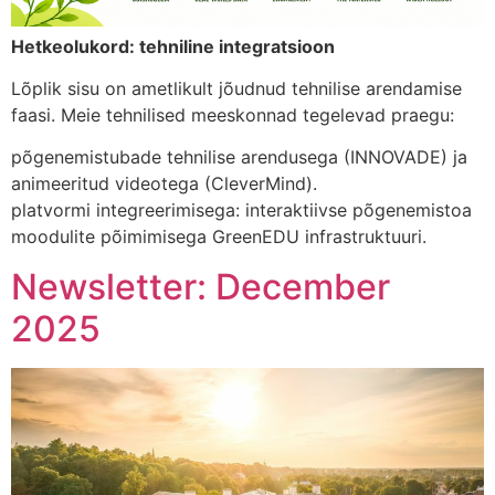
Hetkeolukord: tehniline integratsioon
Lõplik sisu on ametlikult jõudnud tehnilise arendamise
faasi. Meie tehnilised meeskonnad tegelevad praegu:
põgenemistubade tehnilise arendusega (INNOVADE) ja
animeeritud videotega (CleverMind).
platvormi integreerimisega: interaktiivse põgenemistoa
moodulite põimimisega GreenEDU infrastruktuuri.
Newsletter: December
2025