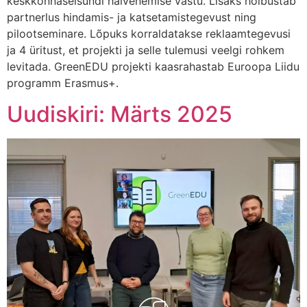
keskkonnaseisundi halvenemise vastu. Lisaks hõlbustab
partnerlus hindamis- ja katsetamistegevust ning
pilootseminare. Lõpuks korraldatakse reklaamtegevusi
ja 4 üritust, et projekti ja selle tulemusi veelgi rohkem
levitada. GreenEDU projekti kaasrahastab Euroopa Liidu
programm Erasmus+.
Uudiskiri: Märts 2025