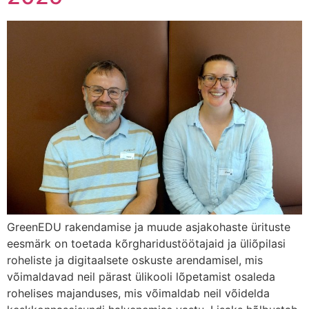
GreenEDU rakendamise ja muude asjakohaste ürituste
eesmärk on toetada kõrgharidustöötajaid ja üliõpilasi
roheliste ja digitaalsete oskuste arendamisel, mis
võimaldavad neil pärast ülikooli lõpetamist osaleda
rohelises majanduses, mis võimaldab neil võidelda