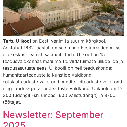
Tartu Ülikool
on Eesti vanim ja suurim kõrgkool.
Asutatud 1632. aastal, on see olnud Eesti akadeemilise
elu keskus pea neli sajandit. Tartu Ülikool on 15
teadusvaldkonnas maailma 1% viidatuimate ülikoolide ja
teadusasutuste seas. Ülikoolil on neli teaduskonda:
humanitaarteaduste ja kunstide valdkond,
sotsiaalteaduste valdkond, meditsiiniteaduste valdkond
ning loodus- ja täppisteaduste valdkond. Ülikoolil on 15
200 tudengit (sh. umbes 1600 välistudengit) ja 3700
töötajat.
Newsletter: September
2025